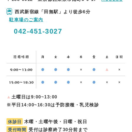
西武新宿線「田無駅」より徒歩6分
駐車場のご案内
042-451-3027
診療時間
月
火
水
木
金
土
日祝
9:00〜12:00
●
●
●
×
●
▲
×
15:00〜18:30
●
●
●
×
●
×
×
▲
土曜日は9:00~13:00
※平日14:00~16:30は予防接種・乳児検診
木曜・土曜午後・日曜・祝日
休診日
受付は診察終了30分前まで
受付時間