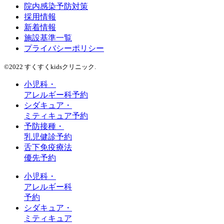
院内感染予防対策
採用情報
新着情報
施設基準一覧
プライバシーポリシー
©2022 すくすくkidsクリニック.
小児科・
アレルギー科予約
シダキュア・
ミティキュア予約
予防接種・
乳児健診予約
舌下免疫療法
優先予約
小児科・
アレルギー科
予約
シダキュア・
ミティキュア