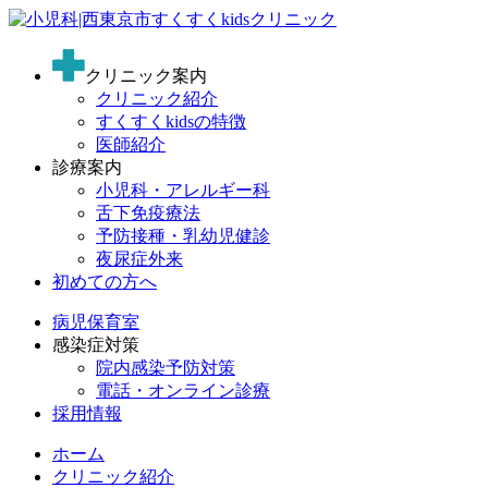
クリニック案内
クリニック紹介
すくすくkidsの特徴
医師紹介
診療案内
小児科・アレルギー科
舌下免疫療法
予防接種・乳幼児健診
夜尿症外来
初めての方へ
病児保育室
感染症対策
院内感染予防対策
電話・オンライン診療
採用情報
ホーム
クリニック紹介