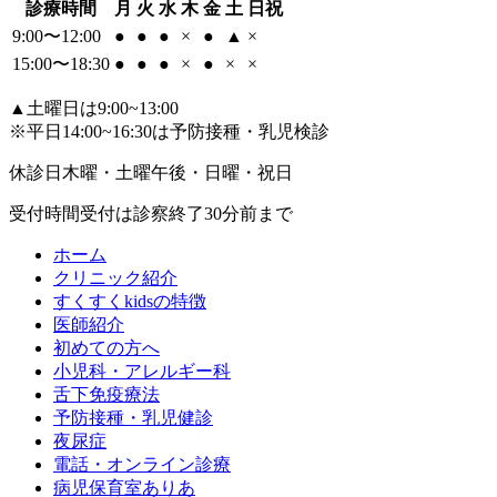
診療時間
月
火
水
木
金
土
日祝
9:00〜12:00
●
●
●
×
●
▲
×
15:00〜18:30
●
●
●
×
●
×
×
▲
土曜日は9:00~13:00
※平日14:00~16:30は予防接種・乳児検診
休診日
木曜・土曜午後・日曜・祝日
受付時間
受付は診察終了30分前まで
ホーム
クリニック紹介
すくすくkidsの特徴
医師紹介
初めての方へ
小児科・アレルギー科
舌下免疫療法
予防接種・乳児健診
夜尿症
電話・オンライン診療
病児保育室ありあ