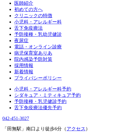
医師紹介
初めての方へ
クリニックの特徴
小児科・アレルギー科
舌下免疫療法
予防接種・乳幼児健診
夜尿症
電話・オンライン診療
病児保育室ありあ
院内感染予防対策
採用情報
新着情報
プライバシーポリシー
小児科・アレルギー科予約
シダキュア・ミティキュア予約
予防接種・乳児健診予約
舌下免疫療法優先予約
042-451-3027
「田無駅」南口より徒歩6分（
アクセス
）